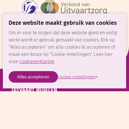
Stichting Keurmerk Uitvaartzorg
Verbond van Uitvaartzorg
GreenLeave
Deze website maakt gebruik van cookies
Om er voor te zorgen dat deze website goed en veilig
werkt wordt er gebruik gemaakt van cookies. Klik op
Uw laatste eer is bij ons in vertrouwde hand
"Alles accepteren" om alle cookies te accepteren of
maak een keuze bij "Cookie-instellingen". Lees hier
onze
cookieverklaring
.
Cookie-instellingen
UITVAART REGELEN
0591 - 61 11 46
24-7 bereikbaar
Voor het melden van een overlijden en