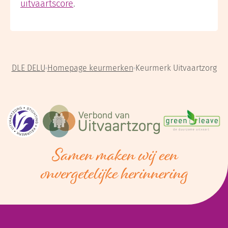
uitvaartscore
.
DLE DELU
Homepage keurmerken
Keurmerk Uitvaartzorg
Stichting Keurmerk Uitvaartzorg
Verbond van Uitvaartzorg
GreenLeave
Uw laatste eer is bij ons in vertrouwde hand