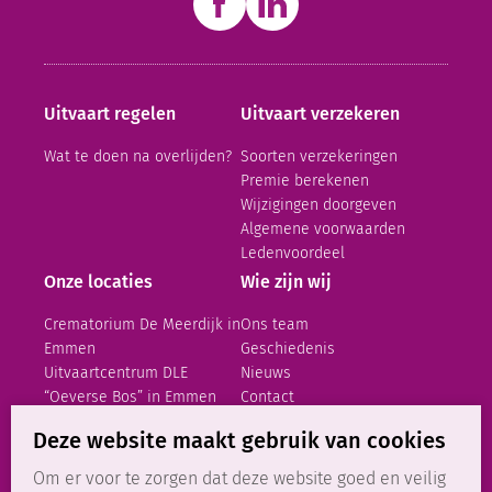
Uitvaart regelen
Uitvaart verzekeren
Wat te doen na overlijden?
Soorten verzekeringen
Premie berekenen
Wijzigingen doorgeven
Algemene voorwaarden
Ledenvoordeel
Onze locaties
Wie zijn wij
Crematorium De Meerdijk in
Ons team
Emmen
Geschiedenis
Uitvaart­centrum DLE
Nieuws
“Oeverse Bos” in Emmen
Contact
DELU Uitvaartcentrum
Vacatures
Deze website maakt gebruik van cookies
Hoogeveen
Om er voor te zorgen dat deze website goed en veilig