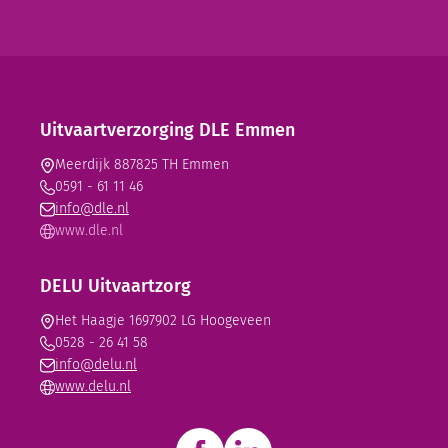
Uitvaartverzorging DLE Emmen
Meerdijk 88
7825 TH Emmen
0591 - 61 11 46
info@dle.nl
www.dle.nl
DELU Uitvaartzorg
Het Haagje 169
7902 LG Hoogeveen
0528 - 26 41 58
info@delu.nl
www.delu.nl
Facebook
LinkedIn