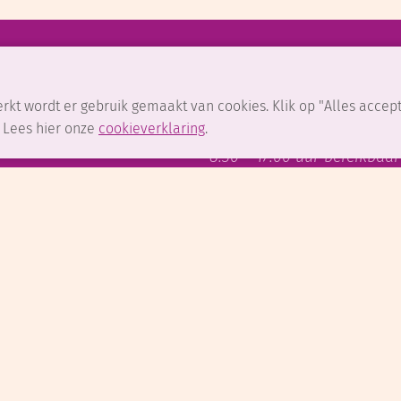
UITVAART VERZEKEREN
rkt wordt er gebruik gemaakt van cookies. Klik op "Alles accep
0591 - 61 14 15
. Lees hier onze
cookieverklaring
.
8.30 – 17.00 uur bereikbaar
lijden en informatie
Voor vragen over een uitva
4 per dag, 7 dagen per
bereikbaar van maandag to
 voor u klaar.
tot 17.00 uur.
Meerdijk 88
7825 TH Emmen
0591 - 61 11 46
info@dle.nl
www.dle.nl