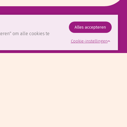
teren" om alle cookies te
Cookie-instellingen
artverzekering zijn wij
t en met vrijdag van 8.30