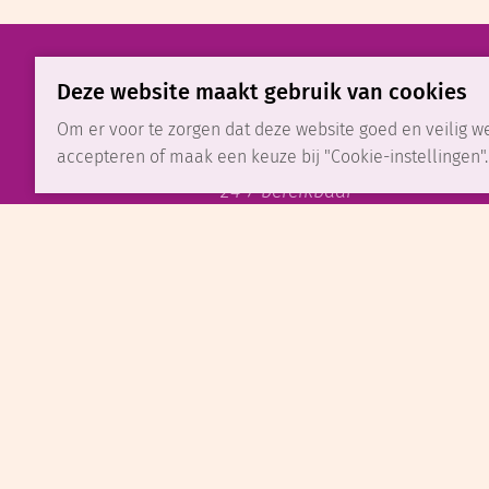
Deze website maakt gebruik van cookies
UITVAART REGELEN
Om er voor te zorgen dat deze website goed en veilig we
0591 - 61 11 46
accepteren of maak een keuze bij "Cookie-instellingen"
24-7 bereikbaar
Voor het melden van een over
over uitvaartzorg kunt u ons 2
week bereiken. Wij staan altijd
Uitvaartverzorging DLE Emmen