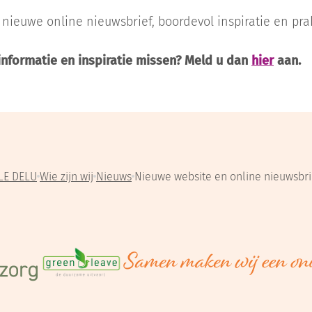
nieuwe online nieuwsbrief, boordevol inspiratie en pra
informatie en inspiratie missen? Meld u dan
hier
aan.
LE DELU
Wie zijn wij
Nieuws
Nieuwe website en online nieuwsbri
rg
org
GreenLeave
Uw laatste eer is bij ons in vert