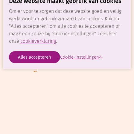
Deze website maakt gebruik van cookies
Om er voor te zorgen dat deze website goed en veilig
DLE DELU
Uitvaart
Ontzorgen
werkt wordt er gebruik gemaakt van cookies. Klik op
De rol van onze uitvaartverzorgers
"Alles accepteren" om alle cookies te accepteren of
maak een keuze bij "Cookie-instellingen". Lees hier
onze
cookieverklaring
.
Stichting Keurmerk Uitvaartzorg
Verbond van Uitvaartzorg
GreenLeave
Cookie-instellingen
Uw laatste eer is bij ons in vertrouwde hand
UITVAART REGELEN